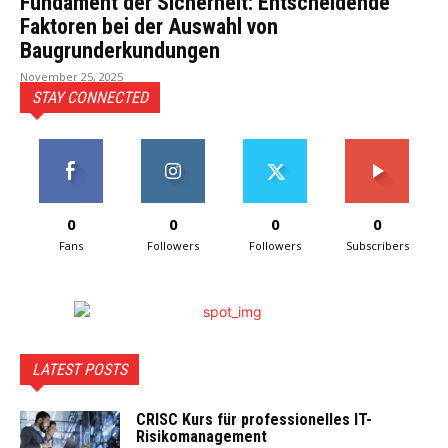
Fundament der Sicherheit: Entscheidende
Faktoren bei der Auswahl von
Baugrunderkundungen
November 25, 2025
STAY CONNECTED
0
0
0
0
Fans
Followers
Followers
Subscribers
LATEST POSTS
CRISC Kurs für professionelles IT-
Risikomanagement