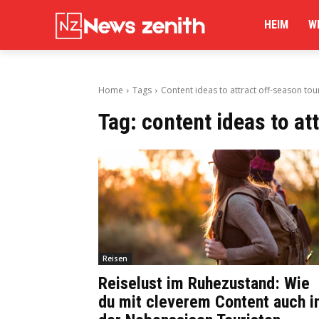
HEIM
W
Home
Tags
Content ideas to attract off-season tour
Tag:
content ideas to at
Reisen
Reiselust im Ruhezustand: Wie
du mit cleverem Content auch i